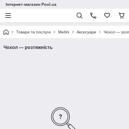
Інтернет-магазин Pool.ua
Товари та послуги
Меблі
Аксесуари
Чохол — розт
Чохол — розтяжність