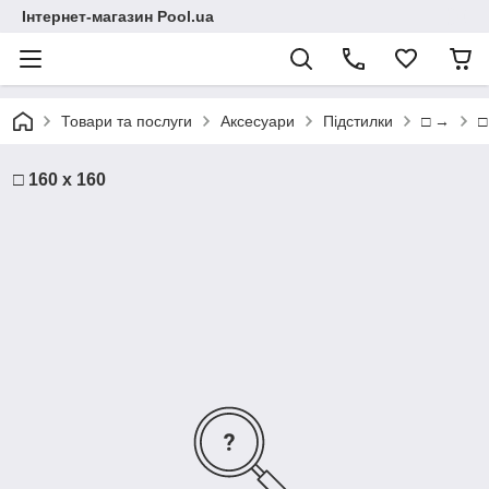
Інтернет-магазин Pool.ua
Товари та послуги
Аксесуари
Підстилки
□ →
□
□ 160 х 160